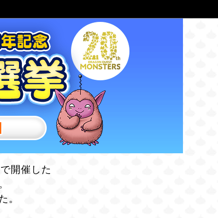
日
期間で開催した
。
た。